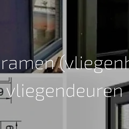
nramen (vliegenh
vliegendeuren